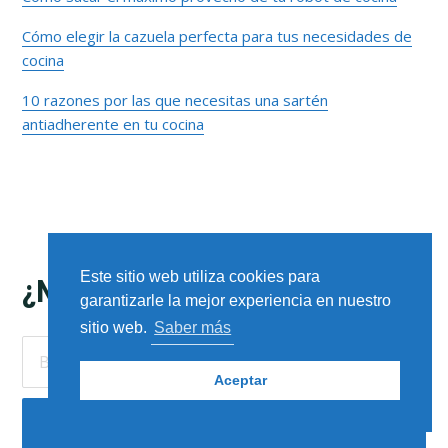
Cómo elegir la cazuela perfecta para tus necesidades de
cocina
10 razones por las que necesitas una sartén
antiadherente en tu cocina
Este sitio web utiliza cookies para
Footer
¿NECESITAS ALGO MÁS?
garantizarle la mejor experiencia en nuestro
sitio web.
Saber más
Buscar
en
Aceptar
este
sitio
web