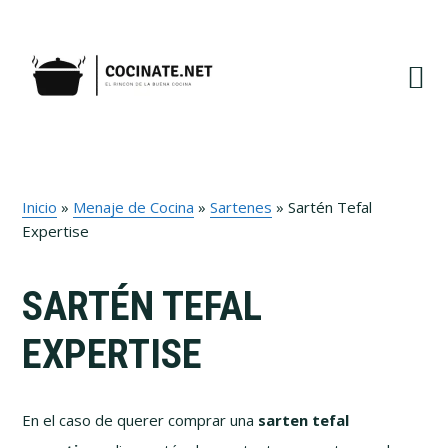
Ir
Ir
Ir
Ir
a
al
a
al
navegación
contenido
la
pie
principal
principal
barra
de
lateral
página
primaria
Inicio
»
Menaje de Cocina
»
Sartenes
»
Sartén Tefal
Expertise
SARTÉN TEFAL
EXPERTISE
En el caso de querer comprar una
sarten tefal