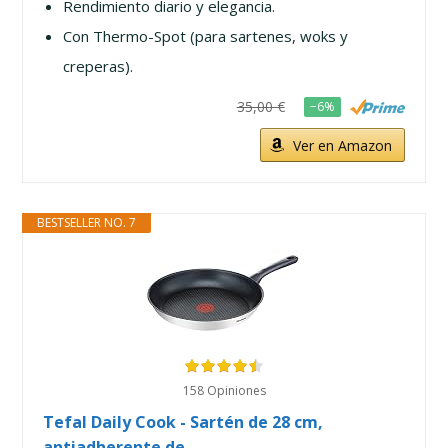
Rendimiento diario y elegancia.
Con Thermo-Spot (para sartenes, woks y
creperas).
35,00 €
−6%
Ver en Amazon
BESTSELLER NO. 7
158 Opiniones
Tefal Daily Cook - Sartén de 28 cm,
antiadherente de...