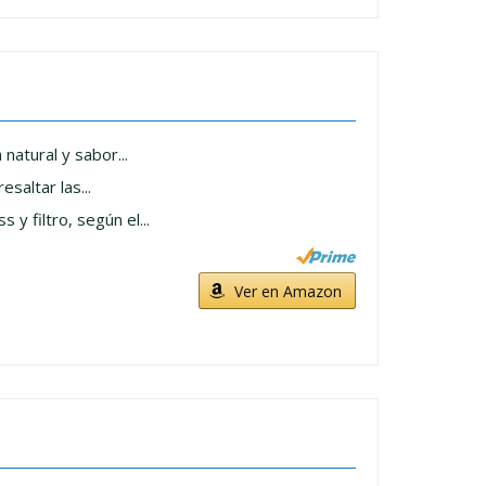
atural y sabor...
altar las...
 filtro, según el...
Ver en Amazon