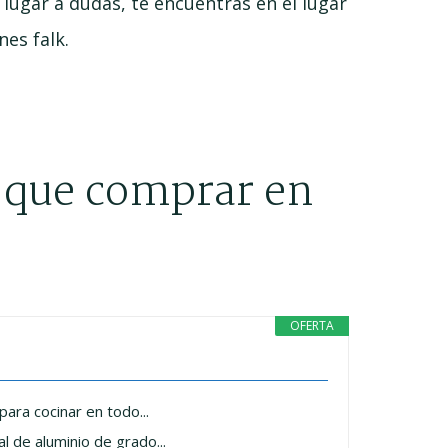
 lugar a dudas, te encuentras en el lugar
nes falk.
k que comprar en
OFERTA
ra cocinar en todo...
e aluminio de grado...