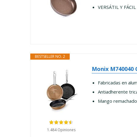
VERSÁTIL Y FÁCIL 
BESTSELLER NO. 2
Monix M740040 Co
Fabricadas en alum
Antiadherente tric
Mango remachado f
1.484 Opiniones