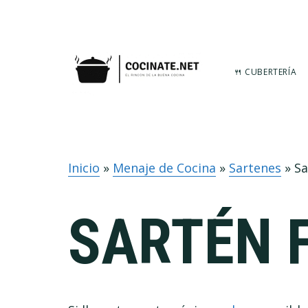
Ir
Ir
Ir
a
al
al
navegación
contenido
pie
principal
principal
de
🍴 CUBERTERÍA
página
Inicio
»
Menaje de Cocina
»
Sartenes
»
Sa
SARTÉN 