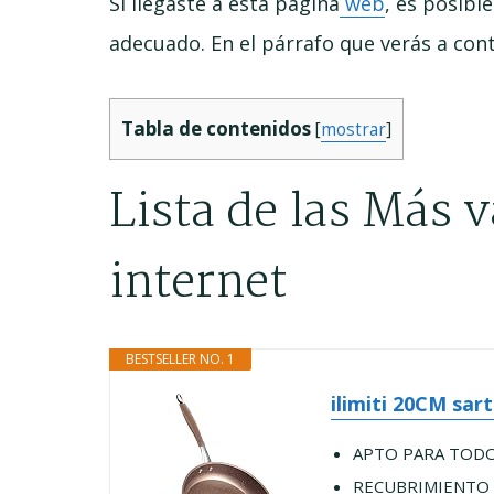
Si llegaste a esta página
web
, es posibl
adecuado. En el párrafo que verás a cont
Tabla de contenidos
[
mostrar
]
Lista de las Más 
internet
BESTSELLER NO. 1
ilimiti 20CM sart
APTO PARA TODOS T
RECUBRIMIENTO NO