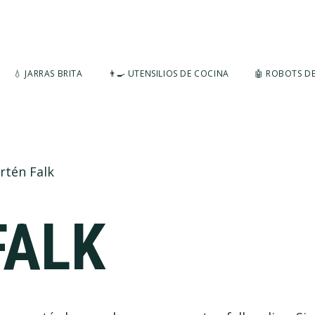
💧 JARRAS BRITA
👨‍🍳 UTENSILIOS DE COCINA
🤖 ROBOTS D
rtén Falk
FALK