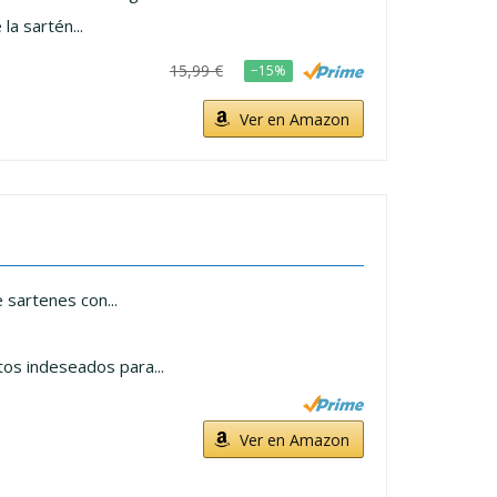
a sartén...
15,99 €
−15%
Ver en Amazon
 sartenes con...
os indeseados para...
Ver en Amazon