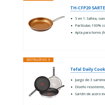
TH-CFP20 SARTE
5 en 1: Saltea, cue
Partículas 100% co
Apta para horno (h
BESTSELLER NO. 8
Tefal Daily Cook
Juego de 3 sartene
Diseño resistente,
Sartén de acero in