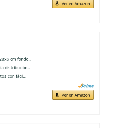
Ver en Amazon
28x6 cm fondo...
 distribución...
s con fácil...
Ver en Amazon