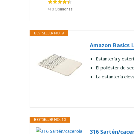
410 Opiniones
BESTSELLER NO. 9
Amazon Basics L
Estantería y esteri
El poliéster de se
La estantería elev
BESTSELLER NO. 10
316 Sartén/cacer