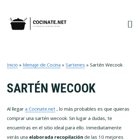
Ir
Ir
Ir
Ir
a
al
a
al
navegación
contenido
la
pie
principal
principal
barra
de
lateral
página
primaria
Inicio
»
Menaje de Cocina
»
Sartenes
»
Sartén Wecook
SARTÉN WECOOK
Al llegar
a Cocinate.net
, lo más probables es que quieras
comprar una sartén wecook. Sin lugar a dudas, te
encuentras en el sitio ideal para ello. Inmediatamente
verás una
elaborada recopilación
de las 10 mejores