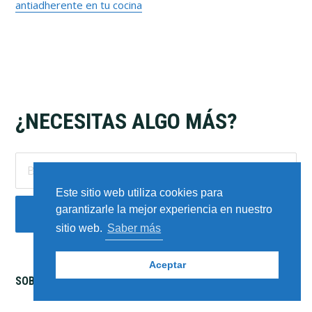
antiadherente en tu cocina
Footer
¿NECESITAS ALGO MÁS?
Buscar
en
Este sitio web utiliza cookies para
este
garantizarle la mejor experiencia en nuestro
sitio
web
sitio web.
Saber más
Aceptar
SOBRE COCINATE