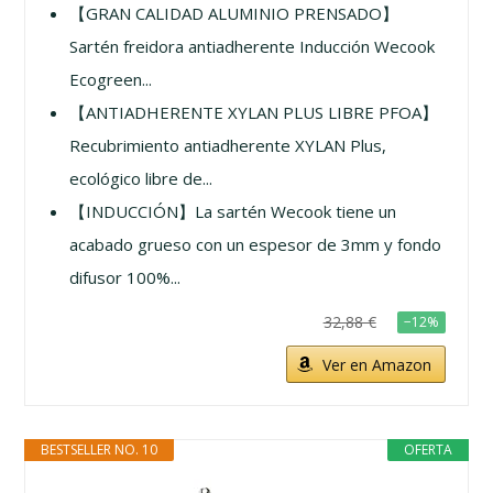
【GRAN CALIDAD ALUMINIO PRENSADO】
Sartén freidora antiadherente Inducción Wecook
Ecogreen...
【ANTIADHERENTE XYLAN PLUS LIBRE PFOA】
Recubrimiento antiadherente XYLAN Plus,
ecológico libre de...
【INDUCCIÓN】La sartén Wecook tiene un
acabado grueso con un espesor de 3mm y fondo
difusor 100%...
32,88 €
−12%
Ver en Amazon
BESTSELLER NO. 10
OFERTA