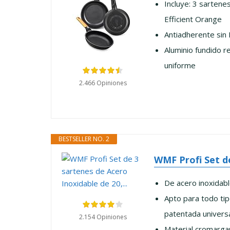
Incluye: 3 sarten
Efficient Orange
Antiadherente sin
Aluminio fundido r
uniforme
2.466 Opiniones
BESTSELLER NO. 2
WMF Profi Set de
De acero inoxidabl
Apto para todo tipo
patentada universal
2.154 Opiniones
Material cromargan 