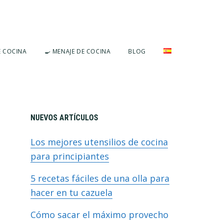
E COCINA
🍳 MENAJE DE COCINA
BLOG
Barra
NUEVOS ARTÍCULOS
Los mejores utensilios de cocina
lateral
para principiantes
5 recetas fáciles de una olla para
primaria
hacer en tu cazuela
Cómo sacar el máximo provecho