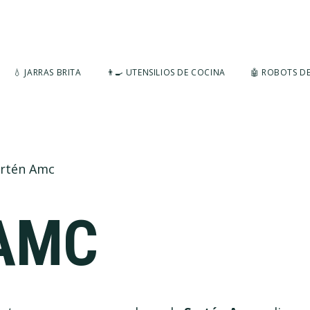
💧 JARRAS BRITA
👨‍🍳 UTENSILIOS DE COCINA
🤖 ROBOTS D
rtén Amc
AMC