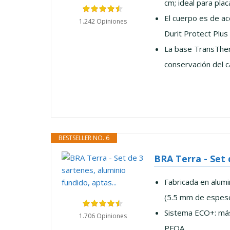
cm; ideal para placa
El cuerpo es de a
1.242 Opiniones
Durit Protect Plus 
La base TransTherm
conservación del cal
BESTSELLER NO. 6
BRA Terra - Set 
Fabricada en alumi
(5.5 mm de espesor
Sistema ECO+: más
1.706 Opiniones
PFOA