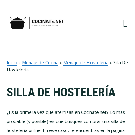
Ir
Ir
Ir
Ir
a
al
a
al
navegación
contenido
la
pie
principal
principal
barra
de
lateral
página
primaria
Inicio
»
Menaje de Cocina
»
Menaje de Hostelería
»
Silla De
Hostelería
SILLA DE HOSTELERÍA
¿Es la primera vez que aterrizas en Cocinate.net? Lo más
probable (y posible) es que busques comprar una silla de
hostelería online. En ese caso, te encuentras en la página