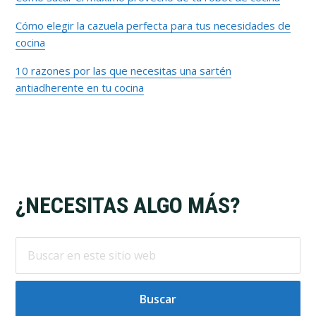
Cómo elegir la cazuela perfecta para tus necesidades de
cocina
10 razones por las que necesitas una sartén
antiadherente en tu cocina
Footer
¿NECESITAS ALGO MÁS?
Buscar
en
este
sitio
web