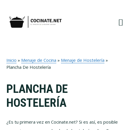
Ir
Ir
Ir
Ir
a
al
a
al
navegación
contenido
la
pie
principal
principal
barra
de
lateral
página
primaria
Inicio
»
Menaje de Cocina
»
Menaje de Hostelería
»
Plancha De Hostelería
PLANCHA DE
HOSTELERÍA
¿Es tu primera vez en Cocinate.net? Si es así, es posible