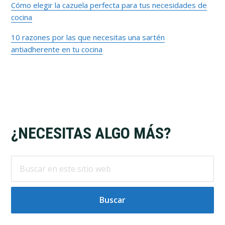
Cómo elegir la cazuela perfecta para tus necesidades de
cocina
10 razones por las que necesitas una sartén
antiadherente en tu cocina
Footer
¿NECESITAS ALGO MÁS?
Buscar
en
este
sitio
web