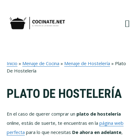
Ir
Ir
Ir
Ir
a
al
a
al
navegación
contenido
la
pie
principal
principal
barra
de
lateral
página
primaria
Inicio
»
Menaje de Cocina
»
Menaje de Hostelería
»
Plato
De Hostelería
PLATO DE HOSTELERÍA
En el caso de querer comprar un
plato de hostelería
online, estás de suerte, te encuentras en la
página web
perfecta
para lo que necesitas
De ahora en adelante
,