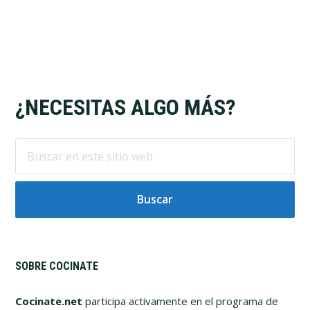
Footer
¿NECESITAS ALGO MÁS?
Buscar
en
este
sitio
web
SOBRE COCINATE
Cocinate.net
participa activamente en el programa de