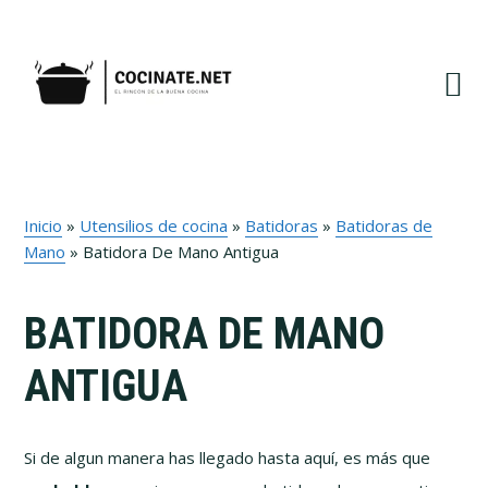
Ir
Ir
Ir
Ir
a
al
a
al
navegación
contenido
la
pie
principal
principal
barra
de
lateral
página
primaria
Inicio
»
Utensilios de cocina
»
Batidoras
»
Batidoras de
Mano
»
Batidora De Mano Antigua
BATIDORA DE MANO
ANTIGUA
Si de algun manera has llegado hasta aquí, es más que