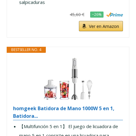
salpicaduras
45,60 €
−26%
Ver en Amazon
BESTSELLER NO. 4
homgeek Batidora de Mano 1000W 5 en 1,
Batidora...
【Multifunción 5 en 1】 El juego de licuadora de
mano 5 en 1 consiste en una licuadora para