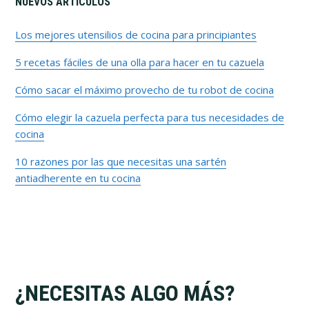
Barra
NUEVOS ARTÍCULOS
lateral
Los mejores utensilios de cocina para principiantes
5 recetas fáciles de una olla para hacer en tu cazuela
primaria
Cómo sacar el máximo provecho de tu robot de cocina
Cómo elegir la cazuela perfecta para tus necesidades de
cocina
10 razones por las que necesitas una sartén
antiadherente en tu cocina
Footer
¿NECESITAS ALGO MÁS?