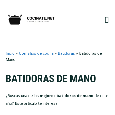
Ir
Ir
Ir
Ir
a
al
a
al
navegación
contenido
la
pie
principal
principal
barra
de
lateral
página
primaria
Inicio
»
Utensilios de cocina
»
Batidoras
»
Batidoras de
Mano
BATIDORAS DE MANO
¿Buscas una de las
mejores batidoras de mano
de este
año? Este artículo te interesa.