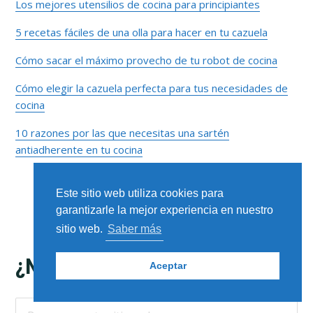
lateral
Los mejores utensilios de cocina para principiantes
5 recetas fáciles de una olla para hacer en tu cazuela
primaria
Cómo sacar el máximo provecho de tu robot de cocina
Cómo elegir la cazuela perfecta para tus necesidades de
cocina
10 razones por las que necesitas una sartén
antiadherente en tu cocina
Este sitio web utiliza cookies para
garantizarle la mejor experiencia en nuestro
sitio web.
Saber más
Footer
¿NECESITAS ALGO MÁS?
Aceptar
Buscar