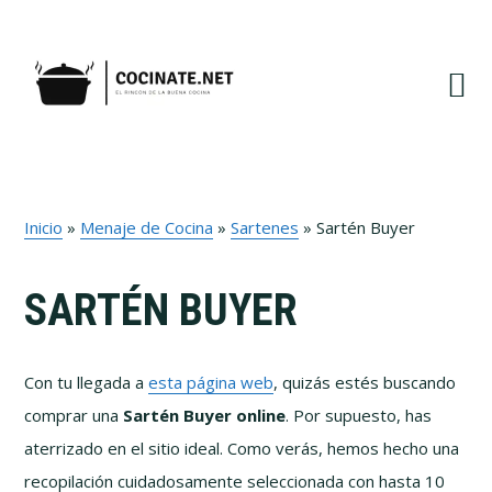
Ir
Ir
Ir
Ir
a
al
a
al
navegación
contenido
la
pie
principal
principal
barra
de
lateral
página
primaria
Inicio
»
Menaje de Cocina
»
Sartenes
»
Sartén Buyer
SARTÉN BUYER
Con tu llegada a
esta página web
, quizás estés buscando
comprar una
Sartén Buyer online
. Por supuesto, has
aterrizado en el sitio ideal. Como verás, hemos hecho una
recopilación cuidadosamente seleccionada con hasta 10