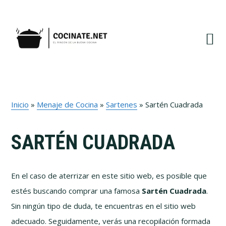
Ir
Ir
Ir
a
al
al
navegación
contenido
pie
principal
principal
de
página
Inicio
»
Menaje de Cocina
»
Sartenes
»
Sartén Cuadrada
SARTÉN CUADRADA
En el caso de aterrizar en este sitio web, es posible que
estés buscando comprar una famosa
Sartén Cuadrada
.
Sin ningún tipo de duda, te encuentras en el sitio web
adecuado. Seguidamente, verás una recopilación formada