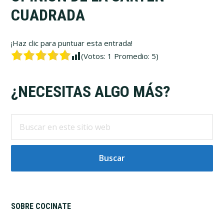
CUADRADA
¡Haz clic para puntuar esta entrada!
(Votos:
1
Promedio:
5
)
Footer
¿NECESITAS ALGO MÁS?
Buscar
en
este
sitio
web
SOBRE COCINATE