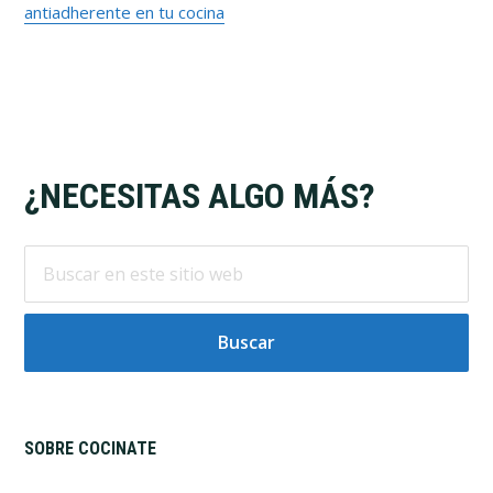
antiadherente en tu cocina
Footer
¿NECESITAS ALGO MÁS?
Buscar
en
este
sitio
web
SOBRE COCINATE