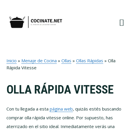
Ir
Ir
Ir
Ir
a
al
a
al
navegación
contenido
la
pie
principal
principal
barra
de
lateral
página
primaria
Inicio
»
Menaje de Cocina
»
Ollas
»
Ollas Rápidas
»
Olla
Rápida Vitesse
OLLA RÁPIDA VITESSE
Con tu llegada a esta
página web
, quizás estés buscando
comprar olla rápida vitesse online. Por supuesto, has
aterrizado en el sitio ideal. Inmediatamente verás una