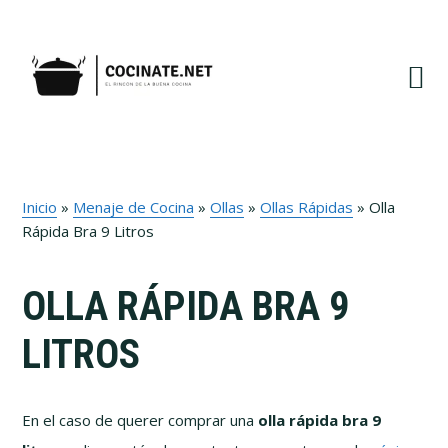
Ir
Ir
Ir
a
al
al
navegación
contenido
pie
principal
principal
de
página
Inicio
»
Menaje de Cocina
»
Ollas
»
Ollas Rápidas
»
Olla
Rápida Bra 9 Litros
OLLA RÁPIDA BRA 9
LITROS
En el caso de querer comprar una
olla rápida bra 9