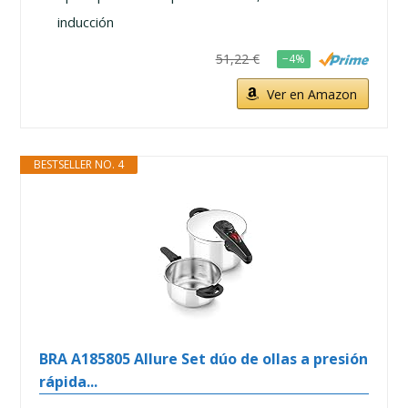
inducción
51,22 €
−4%
Ver en Amazon
BESTSELLER NO. 4
BRA A185805 Allure Set dúo de ollas a presión
rápida...