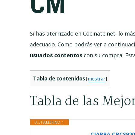
CM
Si has aterrizado en Cocinate.net, lo m
adecuado. Como podrás ver a continuaci
usuarios contentos
con su compra. Esta
Tabla de contenidos
[
mostrar
]
Tabla de las Mej
BESTSELLER NO. 1
CIARRA CBCS9201