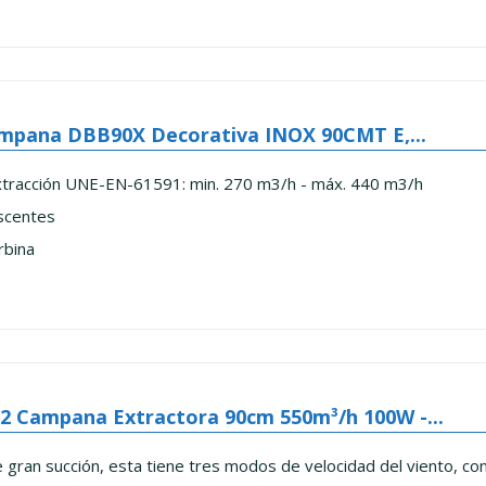
mpana DBB90X Decorativa INOX 90CMT E,...
tracción UNE-EN-61591: min. 270 m3/h - máx. 440 m3/h
scentes
rbina
 Campana Extractora 90cm 550m³/h 100W -...
gran succión, esta tiene tres modos de velocidad del viento, con 