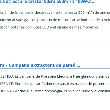
Extractora Cristal 90cm 550m³/h 100W·3...
acción de la campana decorativa máximo hasta 550 m³/h de anch
 máximo al 56dB(A) con potencia de motor 100W funciona de 3 ve
cil con botones con luces LED y el diseño es más moderno.
ra - Campana extractora de pared,...
ILO: La campana de Klarstein Eleonora trae glamour y atmósfera
TE: Puedes ajustar fácilmente sus tres niveles de potencia a la
: Gracias a la última tecnología, el nivel de ruido y el consum