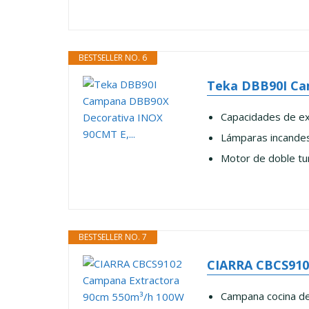
BESTSELLER NO. 6
Teka DBB90I Ca
Capacidades de ex
Lámparas incande
Motor de doble tu
BESTSELLER NO. 7
CIARRA CBCS9102
Campana cocina de 