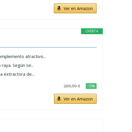
Ver en Amazon
OFERTA
mplemento atractivo...
raya. Según se...
 extractora de...
209,99 €
−5%
Ver en Amazon