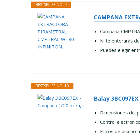
BESTSELLER NO. 9
CAMPANA EXTRA
Campana CMPTRAL-W
Ni te enterarás d
Puedes elegir entr
BESTSELLER NO. 10
Balay 3BC097EX 
Dimensiones del p
Control electrónico
Filtros de diseño t