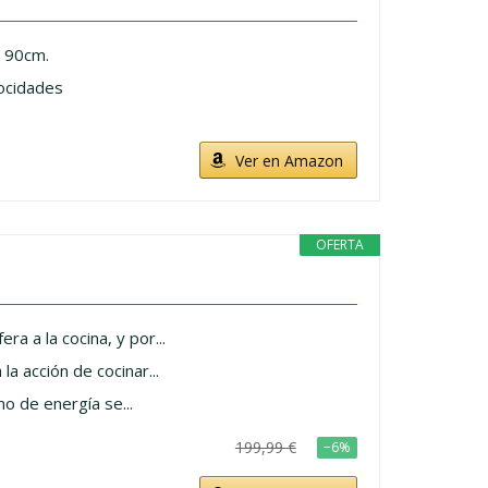
o 90cm.
locidades
Ver en Amazon
OFERTA
 a la cocina, y por...
 acción de cocinar...
o de energía se...
199,99 €
−6%