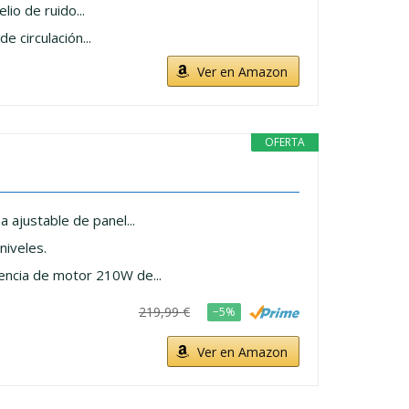
io de ruido...
 circulación...
Ver en Amazon
OFERTA
ajustable de panel...
iveles.
ncia de motor 210W de...
219,99 €
−5%
Ver en Amazon