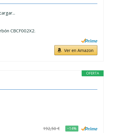
argar...
carbón CBCF002X2.
Ver en Amazon
OFERTA
192,50 €
−14%