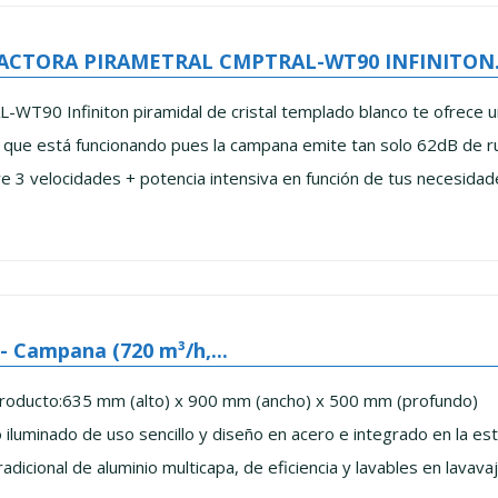
CTORA PIRAMETRAL CMPTRAL-WT90 INFINITON.
T90 Infiniton piramidal de cristal templado blanco te ofrece un
e que está funcionando pues la campana emite tan solo 62dB de ru
e 3 velocidades + potencia intensiva en función de tus necesidade
- Campana (720 m³/h,...
roducto:635 mm (alto) x 900 mm (ancho) x 500 mm (profundo)
 iluminado de uso sencillo y diseño en acero e integrado en la estét
radicional de aluminio multicapa, de eficiencia y lavables en lavavaji