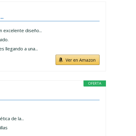
..
 excelente diseño...
ido.
s llegando a una...
Ver en Amazon
OFERTA
ica de la...
llas