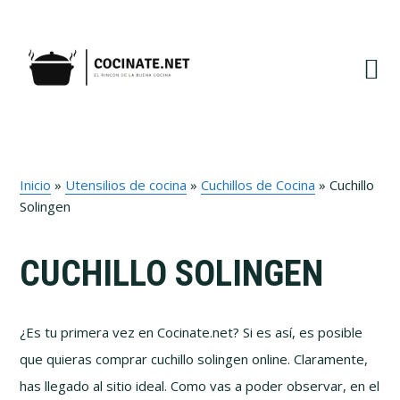
Ir
Ir
Ir
Ir
a
al
a
al
navegación
contenido
la
pie
principal
principal
barra
de
lateral
página
primaria
Inicio
»
Utensilios de cocina
»
Cuchillos de Cocina
»
Cuchillo
Solingen
CUCHILLO SOLINGEN
¿Es tu primera vez en Cocinate.net? Si es así, es posible
que quieras comprar cuchillo solingen online. Claramente,
has llegado al sitio ideal. Como vas a poder observar, en el