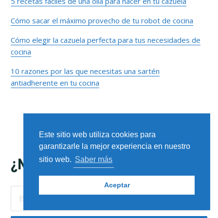
5 recetas fáciles de una olla para hacer en tu cazuela
primaria
Cómo sacar el máximo provecho de tu robot de cocina
Cómo elegir la cazuela perfecta para tus necesidades de
cocina
10 razones por las que necesitas una sartén
antiadherente en tu cocina
Este sitio web utiliza cookies para
garantizarle la mejor experiencia en nuestro
Footer
¿NECESITAS ALGO MÁS?
sitio web.
Saber más
Aceptar
Buscar
en
este