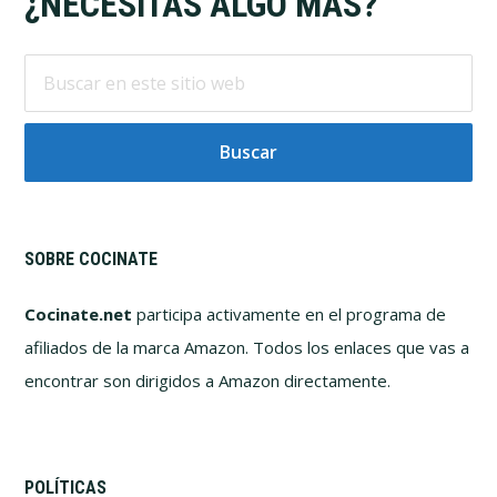
Footer
¿NECESITAS ALGO MÁS?
Buscar
en
este
sitio
web
SOBRE COCINATE
Cocinate.net
participa activamente en el programa de
afiliados de la marca Amazon. Todos los enlaces que vas a
encontrar son dirigidos a Amazon directamente.
POLÍTICAS