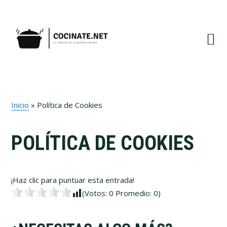
Ir
Ir
Ir
a
al
al
navegación
contenido
pie
principal
principal
de
página
Inicio
»
Política de Cookies
POLÍTICA DE COOKIES
¡Haz clic para puntuar esta entrada!
(Votos:
0
Promedio:
0
)