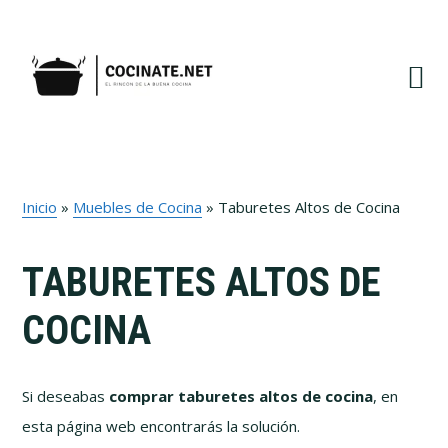
Ir
Ir
Ir
Ir
a
al
a
al
navegación
contenido
la
pie
principal
principal
barra
de
lateral
página
primaria
Inicio
»
Muebles de Cocina
»
Taburetes Altos de Cocina
TABURETES ALTOS DE
COCINA
Si deseabas
comprar taburetes altos de cocina
, en
esta página web encontrarás la solución.