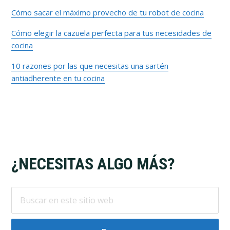
primaria
Cómo sacar el máximo provecho de tu robot de cocina
Cómo elegir la cazuela perfecta para tus necesidades de
cocina
10 razones por las que necesitas una sartén
antiadherente en tu cocina
Footer
¿NECESITAS ALGO MÁS?
Buscar
en
este
sitio