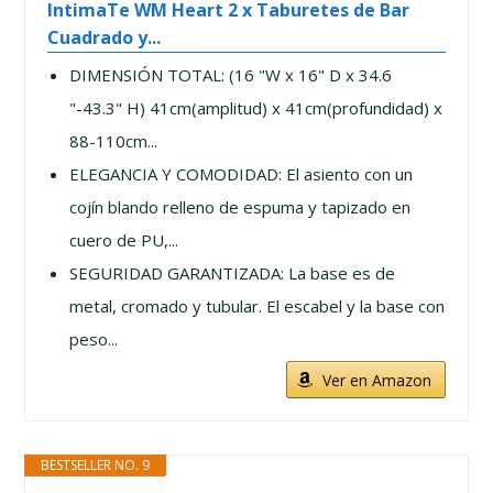
IntimaTe WM Heart 2 x Taburetes de Bar
Cuadrado y...
DIMENSIÓN TOTAL: (16 "W x 16" D x 34.6
"-43.3" H) 41cm(amplitud) x 41cm(profundidad) x
88-110cm...
ELEGANCIA Y COMODIDAD: El asiento con un
cojín blando relleno de espuma y tapizado en
cuero de PU,...
SEGURIDAD GARANTIZADA: La base es de
metal, cromado y tubular. El escabel y la base con
peso...
Ver en Amazon
BESTSELLER NO. 9