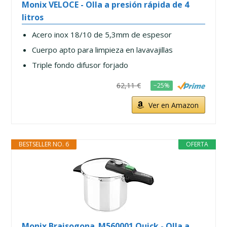
Monix VELOCE - Olla a presión rápida de 4
litros
Acero inox 18/10 de 5,3mm de espesor
Cuerpo apto para limpieza en lavavajillas
Triple fondo difusor forjado
62,11 €
−25%
Ver en Amazon
BESTSELLER NO. 6
OFERTA
Monix Braisogona_M560001 Quick - Olla a