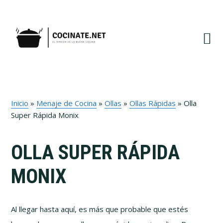
Ir
Ir
Ir
a
al
al
navegación
contenido
pie
principal
principal
de
página
Inicio
»
Menaje de Cocina
»
Ollas
»
Ollas Rápidas
»
Olla
Super Rápida Monix
OLLA SUPER RÁPIDA
MONIX
Al llegar hasta aquí, es más que probable que estés