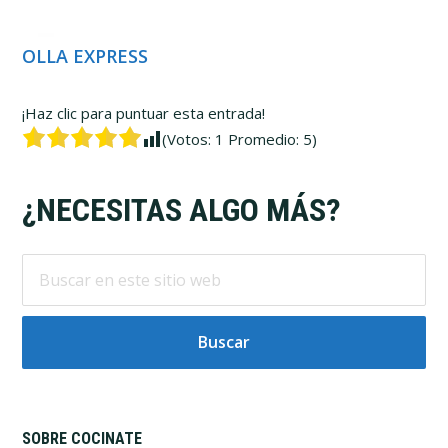
OLLA EXPRESS
¡Haz clic para puntuar esta entrada!
(Votos:
1
Promedio:
5
)
Footer
¿NECESITAS ALGO MÁS?
Buscar
en
este
sitio
web
SOBRE COCINATE