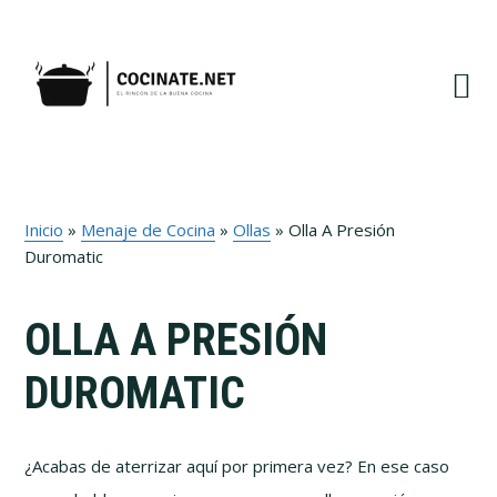
Ir
Ir
Ir
a
al
al
navegación
contenido
pie
principal
principal
de
página
Inicio
»
Menaje de Cocina
»
Ollas
»
Olla A Presión
Duromatic
OLLA A PRESIÓN
DUROMATIC
¿Acabas de aterrizar aquí por primera vez? En ese caso