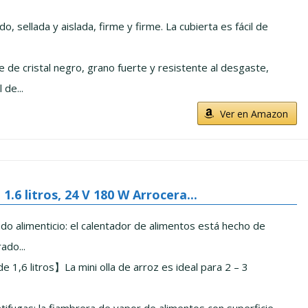
do, sellada y aislada, firme y firme. La cubierta es fácil de
 de cristal negro, grano fuerte y resistente al desgaste,
 de...
Ver en Amazon
1.6 litros, 24 V 180 W Arrocera...
do alimenticio: el calentador de alimentos está hecho de
ado...
 1,6 litros】La mini olla de arroz es ideal para 2 – 3
tifugas: la fiambrera de vapor de alimentos con superficie