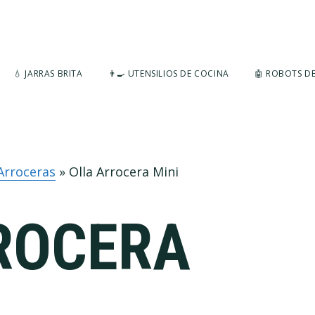
💧 JARRAS BRITA
👨‍🍳 UTENSILIOS DE COCINA
🤖 ROBOTS D
Arroceras
»
Olla Arrocera Mini
ROCERA