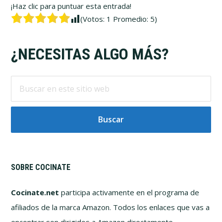
¡Haz clic para puntuar esta entrada!
(Votos:
1
Promedio:
5
)
Footer
¿NECESITAS ALGO MÁS?
Buscar
en
este
sitio
web
SOBRE COCINATE
Cocinate.net
participa activamente en el programa de
afiliados de la marca Amazon. Todos los enlaces que vas a