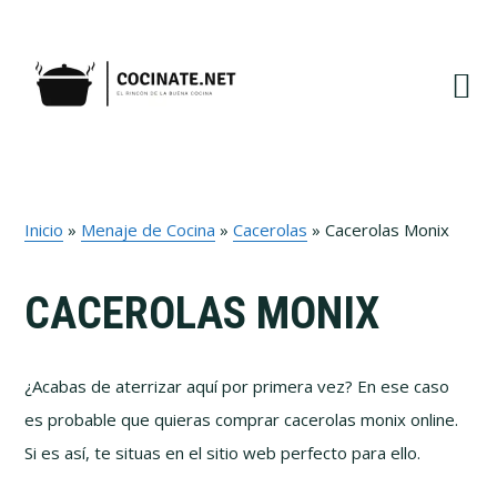
Ir
Ir
Ir
a
al
al
navegación
contenido
pie
principal
principal
de
página
Inicio
»
Menaje de Cocina
»
Cacerolas
»
Cacerolas Monix
CACEROLAS MONIX
¿Acabas de aterrizar aquí por primera vez? En ese caso
es probable que quieras comprar cacerolas monix online.
Si es así, te situas en el sitio web perfecto para ello.