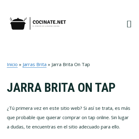
Ir
Ir
Ir
Ir
a
al
a
al
navegación
contenido
la
pie
principal
principal
barra
de
lateral
página
primaria
Inicio
»
Jarras Brita
»
Jarra Brita On Tap
JARRA BRITA ON TAP
¿Tú primera vez en este sitio web? Si así se trata, es más
que probable que quierar comprar on tap online. Sin lugar
a dudas, te encuentras en el sitio adecuado para ello.