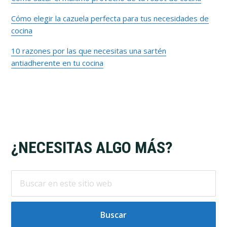
Cómo elegir la cazuela perfecta para tus necesidades de
cocina
10 razones por las que necesitas una sartén
antiadherente en tu cocina
Footer
¿NECESITAS ALGO MÁS?
Buscar
en
este
sitio
web